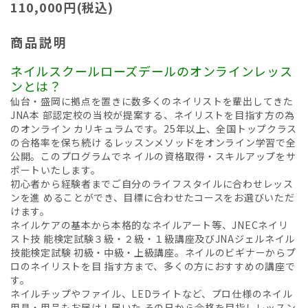
110,000円(税込)
商品説明
ネイルスクールローズデールのオンラインレッス
ンとは？
仙台・盛岡に拠点を置きに数多くのネイリストを輩出してきた
JNA本 部認定校の当校が提案する、ネイリストを目指す方の為
のオンライン カリキュラムです。25年以上、全国トップクラス
の合格率を保ち続け るレッスンメソッドをオンライン学習で全
公開。このプログラムでネ イルの資格取得・スキルアップをサ
ポートいたします。
初心者から経験者までご自分のライフスタイルに合わせレッス
ンを進 めることができ、目標に合わせたコースをお選びいただ
けます。
ネイルケアの基本から本格的なネイルアート等、JNECネイリ
スト技 能検定試験３級・２級・１級講座及びJNAジェルネイル
技能検定試験 初級・中級・上級講座。ネイルのビギナーからプ
ロのネイリストを目 指す方まで、多くの方におすすめの講座で
す。
ネイルチップやファイル、LEDライトなど、プロ仕様のネイル
用具・用品もお届け！届いた その日から合格を目指しレッスン