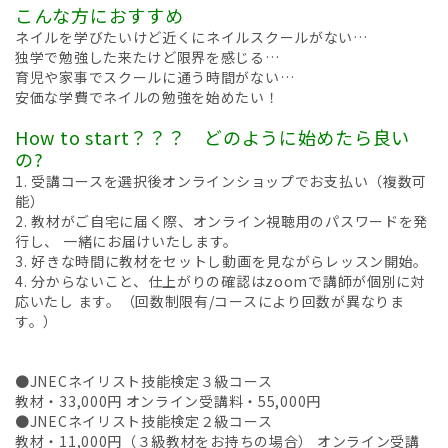
こんな方におすすめ
ネイルを学びたいけど近くにネイルスクールがない…
独学で勉強した来たけど限界を感じる…
育児や家事でスクールに通う時間がない…
安価な学費でネイルの勉強を始めたい！
How to start？？？ どのように始めたら良い
の?
1. 受講コースを選択後オンラインショップでお支払い（複数可
能）
2. 教材がご自宅に届く際、オンライン視聴用のパスワードを発
行し、 一緒にお届けいたします。
3. 好きな時間に教材をセットし動画を見ながらレッスン開始。
4. 分からないこと、仕上がりの確認はzoomで講師が個別に対
応いたし ます。（回数制限有/コースにより回数が異なりま
す。）
●JNECネイリスト技能検定３級コース
教材・33,000円 オンライン受講料・55,000円
●JNECネイリスト技能検定２級コース
教材・11,000円（３級教材をお持ちの場合） オンライン受講