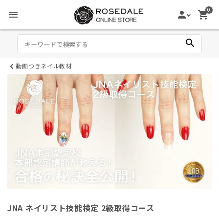
0
menu
person
shopping_cart
search
動画つきネイル教材
JNA ネイリスト技能検定 2級取得コース