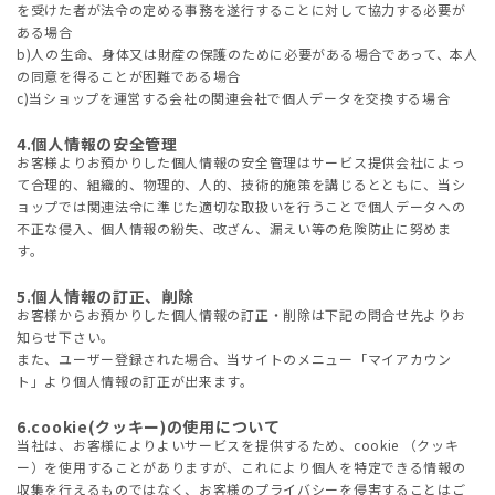
を受けた者が法令の定める事務を遂行することに対して協力する必要が
ある場合
b)人の生命、身体又は財産の保護のために必要がある場合であって、本人
の同意を得ることが困難である場合
c)当ショップを運営する会社の関連会社で個人データを交換する場合
4.個人情報の安全管理
お客様よりお預かりした個人情報の安全管理はサービス提供会社によっ
て合理的、組織的、物理的、人的、技術的施策を講じるとともに、当シ
ョップでは関連法令に準じた適切な取扱いを行うことで個人データへの
不正な侵入、個人情報の紛失、改ざん、漏えい等の危険防止に努めま
す。
5.個人情報の訂正、削除
お客様からお預かりした個人情報の訂正・削除は下記の問合せ先よりお
知らせ下さい。
また、ユーザー登録された場合、当サイトのメニュー「マイアカウン
ト」より個人情報の訂正が出来ます。
6.cookie(クッキー)の使用について
当社は、お客様によりよいサービスを提供するため、cookie （クッキ
ー）を使用することがありますが、これにより個人を特定できる情報の
収集を行えるものではなく、お客様のプライバシーを侵害することはご