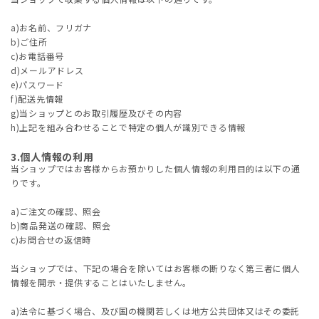
a)お名前、フリガナ
b)ご住所
c)お電話番号
d)メールアドレス
e)パスワード
f)配送先情報
g)当ショップとのお取引履歴及びその内容
h)上記を組み合わせることで特定の個人が識別できる情報
3.個人情報の利用
当ショップではお客様からお預かりした個人情報の利用目的は以下の通
りです。
a)ご注文の確認、照会
b)商品発送の確認、照会
c)お問合せの返信時
当ショップでは、下記の場合を除いてはお客様の断りなく第三者に個人
情報を開示・提供することはいたしません。
a)法令に基づく場合、及び国の機関若しくは地方公共団体又はその委託