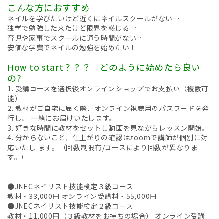
こんな方におすすめ
ネイルを学びたいけど近くにネイルスクールがない…
独学で勉強した来たけど限界を感じる…
育児や家事でスクールに通う時間がない…
安価な学費でネイルの勉強を始めたい！
How to start？？？ どのように始めたら良い
の?
1. 受講コースを選択後オンラインショップでお支払い（複数可
能）
2. 教材がご自宅に届く際、オンライン視聴用のパスワードを発
行し、 一緒にお届けいたします。
3. 好きな時間に教材をセットし動画を見ながらレッスン開始。
4. 分からないこと、仕上がりの確認はzoomで講師が個別に対
応いたし ます。（回数制限有/コースにより回数が異なりま
す。）
●JNECネイリスト技能検定３級コース
教材・33,000円 オンライン受講料・55,000円
●JNECネイリスト技能検定２級コース
教材・11,000円（３級教材をお持ちの場合） オンライン受講