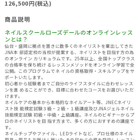
126,500円(税込)
商品説明
ネイルスクールローズデールのオンラインレッス
ンとは？
仙台・盛岡に拠点を置きに数多くのネイリストを輩出してきた
JNA本 部認定校の当校が提案する、ネイリストを目指す方の為
のオンライン カリキュラムです。25年以上、全国トップクラス
の合格率を保ち続け るレッスンメソッドをオンライン学習で全
公開。このプログラムでネ イルの資格取得・スキルアップをサ
ポートいたします。
初心者から経験者までご自分のライフスタイルに合わせレッス
ンを進 めることができ、目標に合わせたコースをお選びいただ
けます。
ネイルケアの基本から本格的なネイルアート等、JNECネイリ
スト技 能検定試験３級・２級・１級講座及びJNAジェルネイル
技能検定試験 初級・中級・上級講座。ネイルのビギナーからプ
ロのネイリストを目 指す方まで、多くの方におすすめの講座で
す。
ネイルチップやファイル、LEDライトなど、プロ仕様のネイル
用具・用品もお届け！届いた その日から合格を目指しレッスン