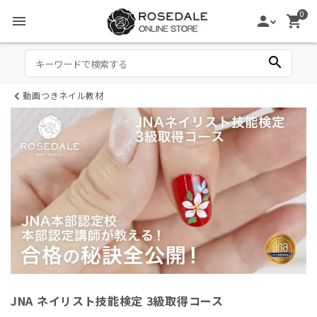
0
menu
person
shopping_cart
search
動画つきネイル教材
JNA ネイリスト技能検定 3級取得コース